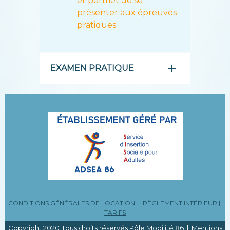
et permet de se
présenter aux épreuves
pratiques.
EXAMEN PRATIQUE
CONDITIONS GÉNÉRALES DE LOCATION
|
RÈGLEMENT INTÉRIEUR
|
TARIFS
Copyright 2020, tous droits réservés Pôle Mobilité 86 |
Mentions